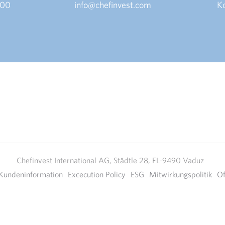
 00
info@chefinvest.com
K
Chefinvest International AG, Städtle 28, FL-9490 Vaduz
Kundeninformation
Excecution Policy
ESG
Mitwirkungspolitik
Of